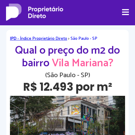
IPD
- Índice Proprietário Direto
>
São Paulo - SP
Qual o preço do m2 do
bairro
Vila Mariana?
(São Paulo - SP)
R$ 12.493 por m²