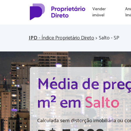
Vender
An
imóvel
Im
IPD
- Índice Proprietário Direto
>
Salto - SP
Média de preç
m² em
Salto
Calculada sem distorção imobiliária ou co