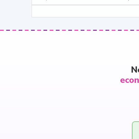
N
econ