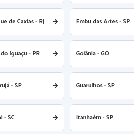
ue de Caxias - RJ
Embu das Artes - SP
 do Iguaçu - PR
Goiânia - GO
rujá - SP
Guarulhos - SP
aí - SC
Itanhaém - SP