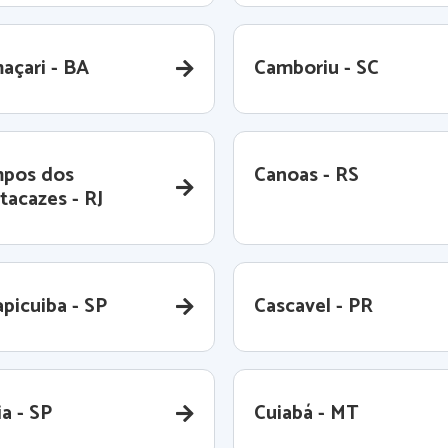
açari - BA
Camboriu - SC
pos dos
Canoas - RS
tacazes - RJ
picuiba - SP
Cascavel - PR
a - SP
Cuiabá - MT