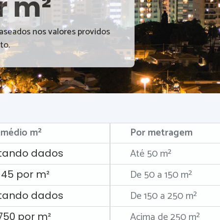
r m²
baseados nos valores providos
to.
 médio m²
Por metragem
Até 50 m²
tando dados
De 50 a 150 m²
145 por m²
De 150 a 250 m²
tando dados
Acima de 250 m²
.750 por m²