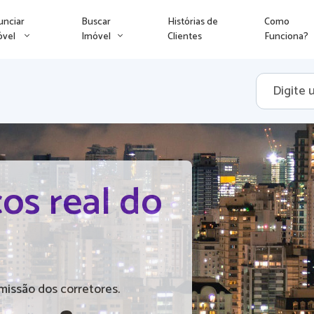
unciar
Buscar
Histórias de
Como
óvel
Imóvel
Clientes
Funciona?
os real do
missão dos corretores.