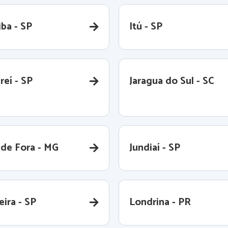
iba - SP
Itú - SP
reí - SP
Jaragua do Sul - SC
 de Fora - MG
Jundiaí - SP
ira - SP
Londrina - PR