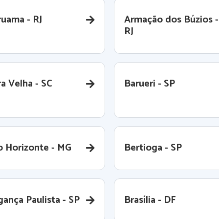
ruama - RJ
Armação dos Búzios -
RJ
a Velha - SC
Barueri - SP
o Horizonte - MG
Bertioga - SP
gança Paulista - SP
Brasília - DF