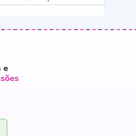
 e
ssões