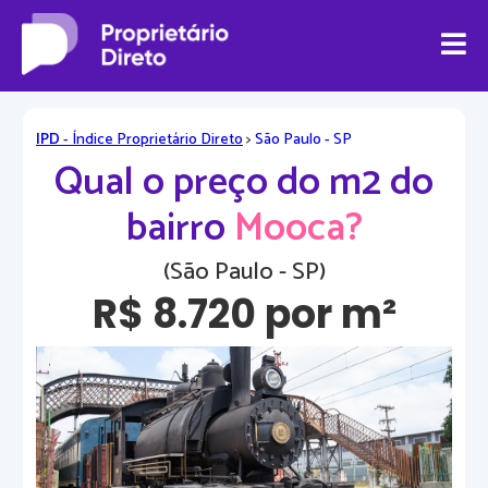
IPD
- Índice Proprietário Direto
>
São Paulo - SP
Qual o preço do m2 do
bairro
Mooca?
(São Paulo - SP)
R$ 8.720 por m²