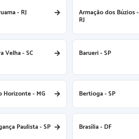
ruama - RJ
Armação dos Búzios -
RJ
a Velha - SC
Barueri - SP
o Horizonte - MG
Bertioga - SP
gança Paulista - SP
Brasília - DF