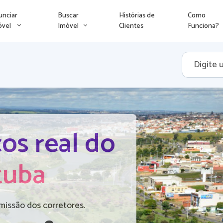
unciar
Buscar
Histórias de
Como
óvel
Imóvel
Clientes
Funciona?
os real do
tuba
missão dos corretores.