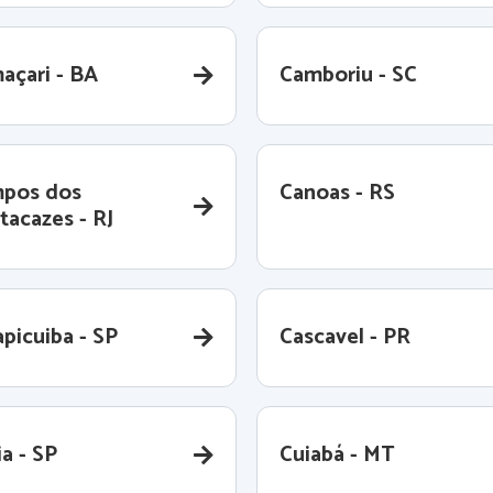
açari - BA
Camboriu - SC
pos dos
Canoas - RS
tacazes - RJ
picuiba - SP
Cascavel - PR
a - SP
Cuiabá - MT