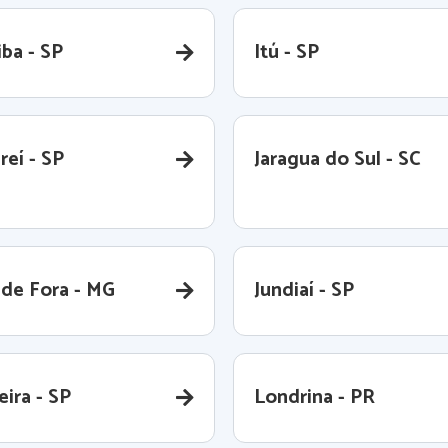
iba - SP
Itú - SP
reí - SP
Jaragua do Sul - SC
 de Fora - MG
Jundiaí - SP
ira - SP
Londrina - PR