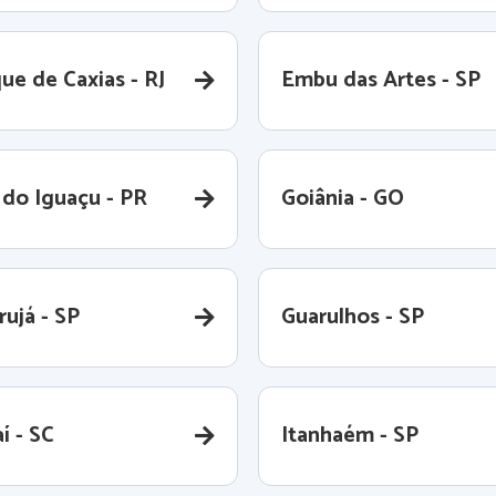
ue de Caxias - RJ
Embu das Artes - SP
 do Iguaçu - PR
Goiânia - GO
rujá - SP
Guarulhos - SP
aí - SC
Itanhaém - SP