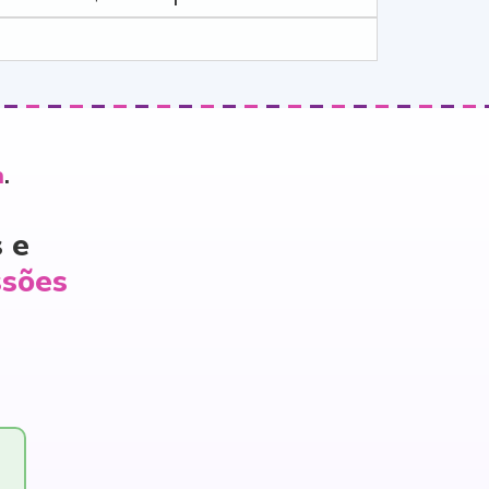
a
.
 e
ssões