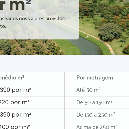
r m²
baseados nos valores providos
to.
 médio m²
Por metragem
Até 50 m²
.390 por m²
De 50 a 150 m²
.220 por m²
De 150 a 250 m²
.390 por m²
Acima de 250 m²
.400 por m²