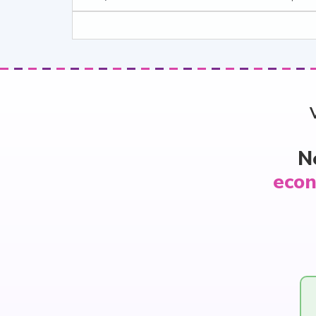
N
econ