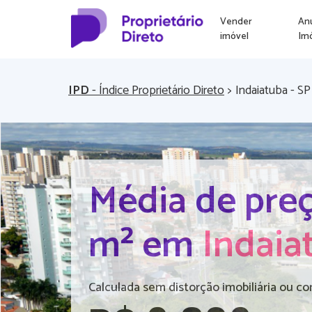
Vender
An
imóvel
Im
IPD
- Índice Proprietário Direto
>
Indaiatuba - SP
Média de preç
m² em
Indaia
Calculada sem distorção imobiliária ou co