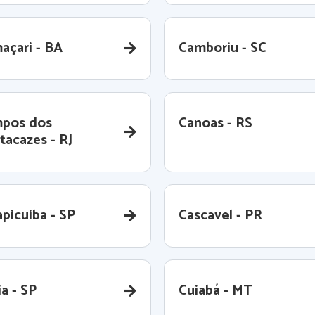
açari - BA
Camboriu - SC
pos dos
Canoas - RS
tacazes - RJ
picuiba - SP
Cascavel - PR
a - SP
Cuiabá - MT