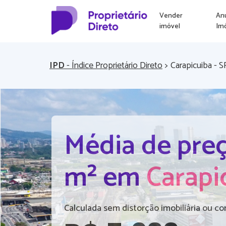
Vender
An
imóvel
Im
IPD
- Índice Proprietário Direto
>
Carapicuiba - S
Média de preç
m² em
Carapi
Calculada sem distorção imobiliária ou co