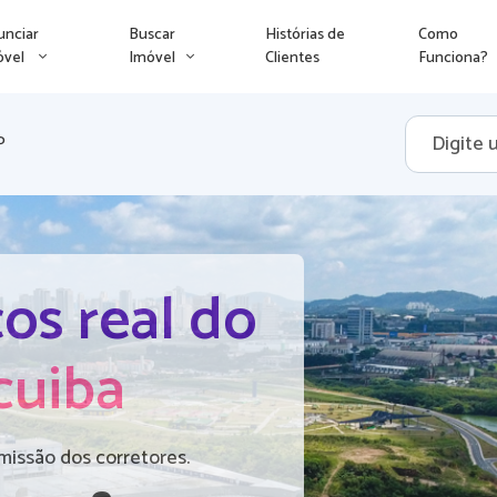
unciar
Buscar
Histórias de
Como
óvel
Imóvel
Clientes
Funciona?
P
os real do
cuiba
missão dos corretores.