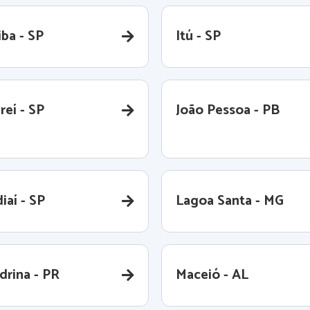
iba - SP
Itú - SP
reí - SP
João Pessoa - PB
iaí - SP
Lagoa Santa - MG
drina - PR
Maceió - AL