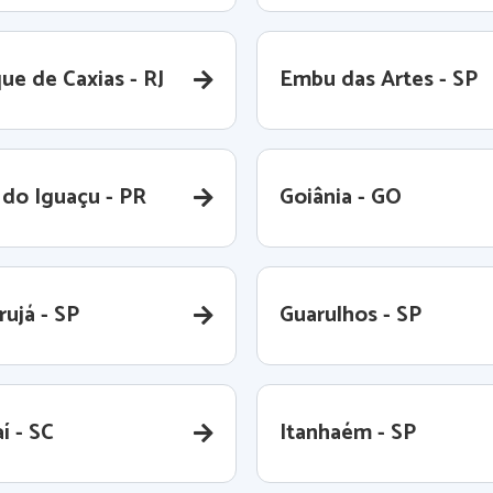
ue de Caxias - RJ
Embu das Artes - SP
 do Iguaçu - PR
Goiânia - GO
rujá - SP
Guarulhos - SP
aí - SC
Itanhaém - SP