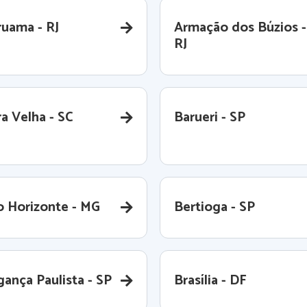
ruama - RJ
Armação dos Búzios -
RJ
a Velha - SC
Barueri - SP
o Horizonte - MG
Bertioga - SP
gança Paulista - SP
Brasília - DF