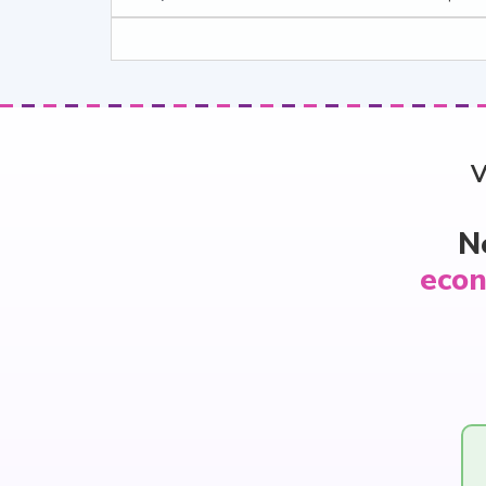
V
N
econ