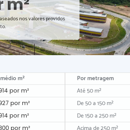
r m²
baseados nos valores providos
to.
 médio m²
Por metragem
Até 50 m²
914 por m²
De 50 a 150 m²
.927 por m²
De 150 a 250 m²
914 por m²
Acima de 250 m²
.800 por m²