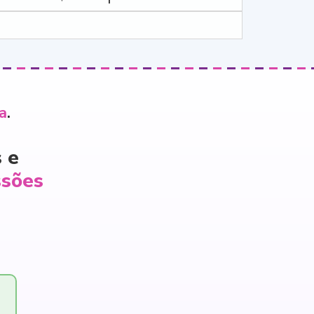
a
.
 e
ssões