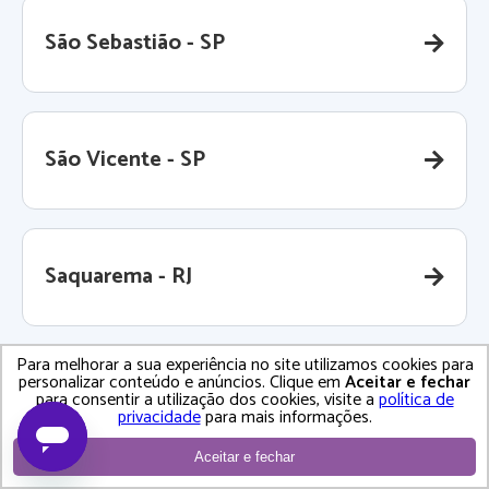
São Sebastião - SP
São Vicente - SP
Saquarema - RJ
Para melhorar a sua experiência no site utilizamos cookies para
personalizar conteúdo e anúncios. Clique em
Aceitar e fechar
Serra - ES
para consentir a utilização dos cookies, visite a
política de
privacidade
para mais informações.
Aceitar e fechar