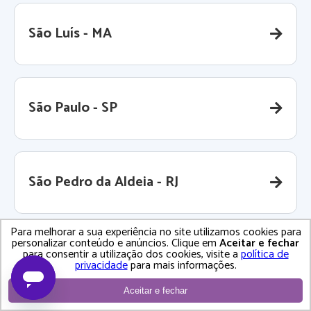
São Luís - MA
São Paulo - SP
São Pedro da Aldeia - RJ
Para melhorar a sua experiência no site utilizamos cookies para
personalizar conteúdo e anúncios. Clique em
Aceitar e fechar
para consentir a utilização dos cookies, visite a
política de
São Roque - SP
privacidade
para mais informações.
Aceitar e fechar