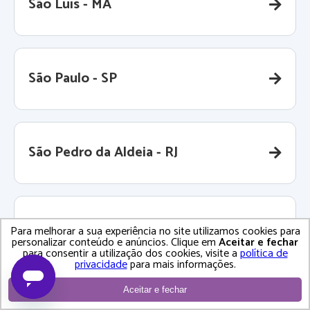
São Luís - MA
São Paulo - SP
São Pedro da Aldeia - RJ
São Roque - SP
Para melhorar a sua experiência no site utilizamos cookies para
personalizar conteúdo e anúncios. Clique em
Aceitar e fechar
para consentir a utilização dos cookies, visite a
política de
privacidade
para mais informações.
Aceitar e fechar
São Sebastião - SP