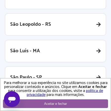
São Leopoldo - RS
São Luís - MA
São Paulo - SP
Para melhorar a sua experiência no site utilizamos cookies para
personalizar conteúdo e anúncios. Clique em
Aceitar e fechar
para consentir a utilização dos cookies, visite a
política de
privacidade
para mais informações.
São Pedro da Aldeia - RJ
Aceitar e fechar