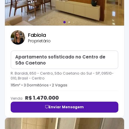
Fabiola
Proprietário
Apartamento sofisticado no Centro de
São Caetano
R. Baraldi, 650 - Centro, São Caetano do Sul - SP, 09510-
010, Brasil
-
Centro
115
m² •
3
Dormitório
s
•
2
Vaga
s
R$
1.470.000
Venda
Enviar Mensagem