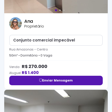
Ana
Proprietário
Conjunto comercial impecável
Rua Amazonas
-
Centro
50
m² •
Dormitório
•
0
Vaga
R$
270.000
Venda
R$
1.400
Aluguel
Enviar Mensagem