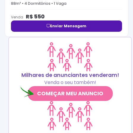
88
m² •
4
Dormitório
s
•
1
Vaga
R$
550
Venda
Enviar Mensagem
Milhares de anunciantes venderam!
Venda o seu também!
COMEÇAR MEU ANUNCIO