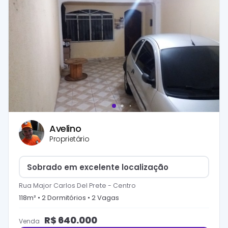
Avelino
Proprietário
Sobrado em excelente localização
Rua Major Carlos Del Prete
-
Centro
118
m² •
2
Dormitório
s
•
2
Vaga
s
R$
640.000
Venda