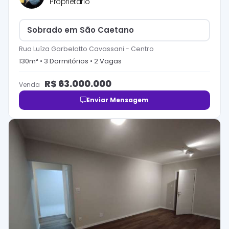
Proprietário
Sobrado em São Caetano
Rua Luíza Garbelotto Cavassani
-
Centro
130
m² •
3
Dormitório
s
•
2
Vaga
s
R$
63.000.000
Venda
Enviar Mensagem