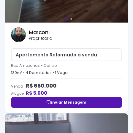
Marconi
Proprietário
Apartamento Reformado a venda
Rua Amazonas
-
Centro
130
m² •
4
Dormitório
s
•
1
Vaga
R$
650.000
Venda
R$
5.000
Aluguel
Enviar Mensagem