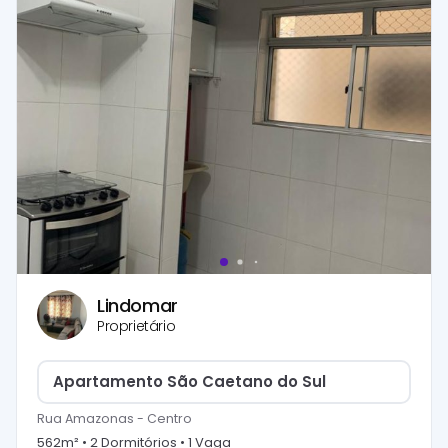
Lindomar
Proprietário
Apartamento São Caetano do Sul
Rua Amazonas
-
Centro
562
m² •
2
Dormitório
s
•
1
Vaga