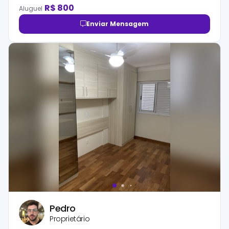
R$
800
Aluguel
Enviar Mensagem
Pedro
Proprietário