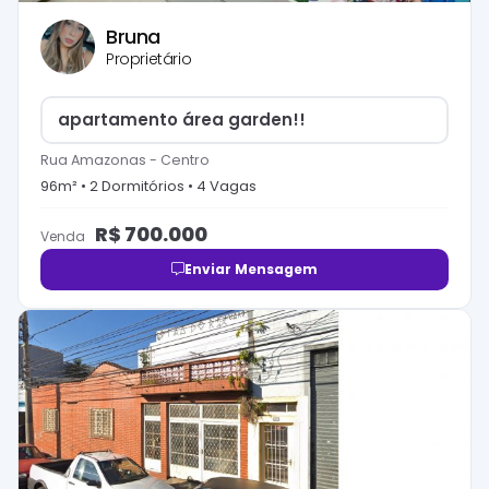
Bruna
Proprietário
apartamento área garden!!
Rua Amazonas
-
Centro
96
m² •
2
Dormitório
s
•
4
Vaga
s
R$
700.000
Venda
Enviar Mensagem