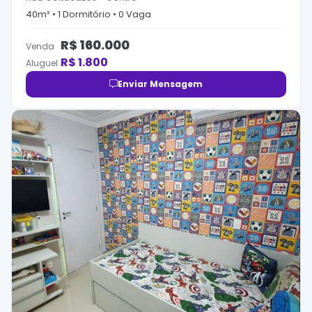
40
m² •
1
Dormitório
•
0
Vaga
R$
160.000
Venda
R$
1.800
Aluguel
Enviar Mensagem