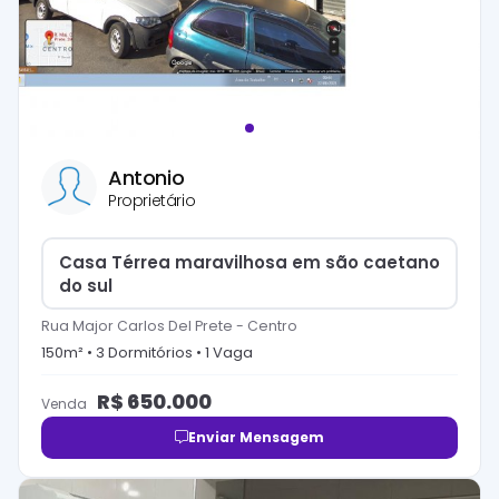
Antonio
Proprietário
Casa Térrea maravilhosa em são caetano
do sul
Rua Major Carlos Del Prete
-
Centro
150
m² •
3
Dormitório
s
•
1
Vaga
R$
650.000
Venda
Enviar Mensagem