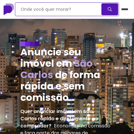
Anuncie seu
imóvel em
São
Carlos
de forma
rápida e sem
comissão
Quer anunciar imóvel em
São
Carlos
rápido e diretamente ao
comprador?
Economize na comissão
e faça parte dos milhares de