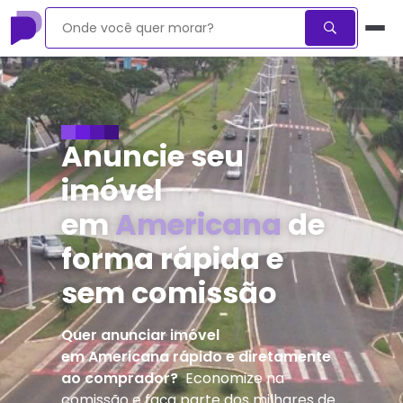
Anuncie seu
imóvel
em
Americana
de
forma rápida e
sem comissão
Quer anunciar imóvel
em
Americana
rápido e diretamente
ao comprador?
Economize na
comissão e faça parte dos milhares de