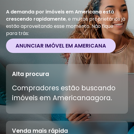
A demanda por imóveis em
Americana
está
crescendo rapidamente
, e muitos proprietários já
estão aproveitando esse momento. Não fique
para trás:
ANUNCIAR IMÓVEL EM
AMERICANA
Alta procura
Compradores estão buscando
imóveis em
Americana
agora.
Venda mais rápida