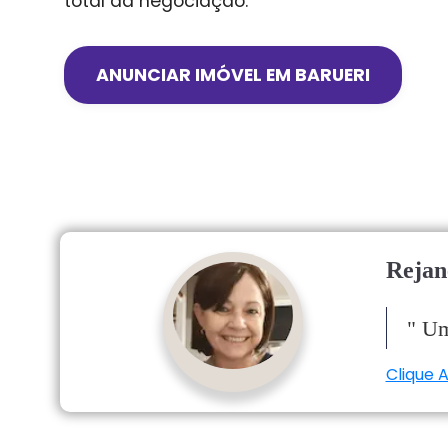
total da negociação.
ANUNCIAR IMÓVEL EM
BARUERI
Rejan
"
Um
Clique A