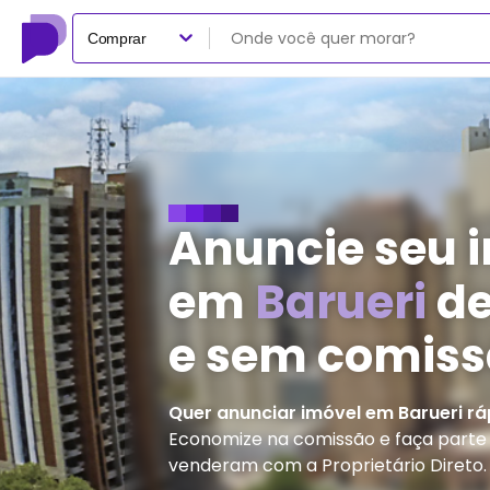
Comprar
Anuncie seu 
em
Barueri
de
e sem comis
Quer anunciar imóvel em
Barueri
rá
Economize na comissão e faça parte d
venderam com a Proprietário Direto.