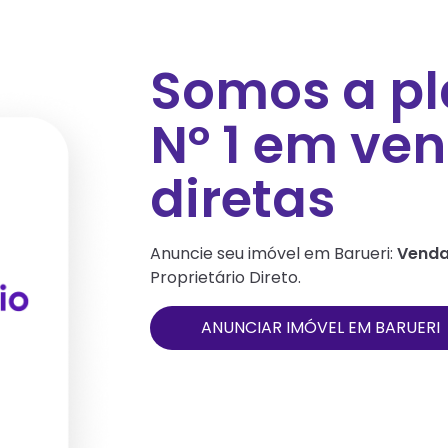
Somos a p
Nº 1 em ve
diretas
Anuncie seu imóvel em
Barueri
:
Venda
Proprietário Direto.
ANUNCIAR IMÓVEL EM
BARUERI