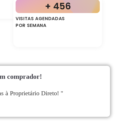
+ 456
VISITAS AGENDADAS
POR SEMANA
com comprador!
à Proprietário Direto!
"