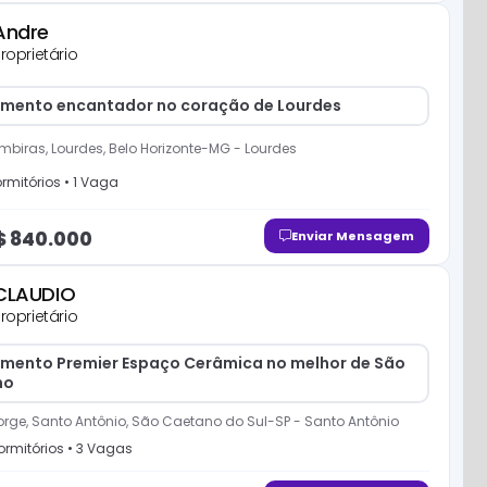
Andre
roprietário
mento encantador no coração de Lourdes
mbiras, Lourdes, Belo Horizonte-MG
-
Lourdes
rmitório
s
•
1
Vaga
$
840.000
Enviar Mensagem
CLAUDIO
roprietário
mento Premier Espaço Cerâmica no melhor de São
no
rge, Santo Antônio, São Caetano do Sul-SP
-
Santo Antônio
rmitório
s
•
3
Vaga
s