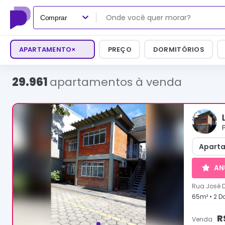
Comprar
APARTAMENTO
×
PREÇO
DORMITÓRIOS
29.961
apartamentos à venda
Aparta
AN
Rua José 
65
m² •
2
Do
R
Venda