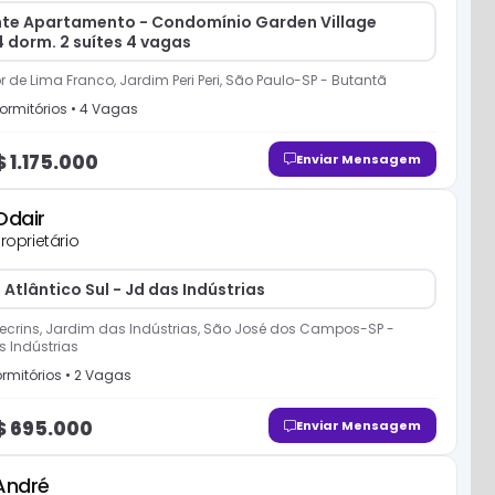
nte Apartamento - Condomínio Garden Village
 dorm. 2 suítes 4 vagas
 de Lima Franco, Jardim Peri Peri, São Paulo-SP
-
Butantã
ormitório
s
•
4
Vaga
s
$
1.175.000
Enviar Mensagem
Odair
roprietário
o Atlântico Sul - Jd das Indústrias
ecrins, Jardim das Indústrias, São José dos Campos-SP
-
 Indústrias
rmitório
s
•
2
Vaga
s
$
695.000
Enviar Mensagem
André