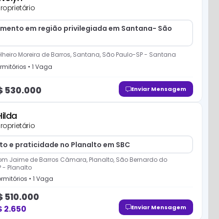
roprietário
mento em região privilegiada em Santana- São
heiro Moreira de Barros, Santana, São Paulo-SP
-
Santana
rmitório
s
•
1
Vaga
$
530.000
Enviar Mensagem
Hilda
roprietário
to e praticidade no Planalto em SBC
om Jaime de Barros Câmara, Planalto, São Bernardo do
P
-
Planalto
rmitório
s
•
1
Vaga
$
510.000
$
2.650
Enviar Mensagem