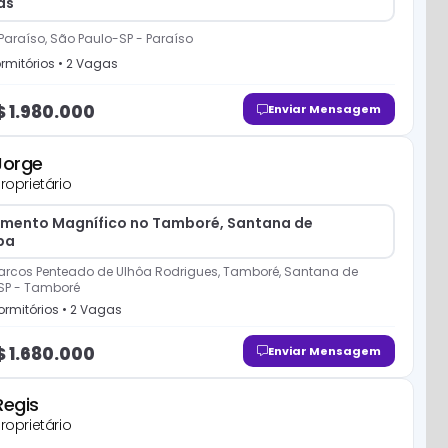
as
 Paraíso, São Paulo-SP
-
Paraíso
rmitório
s
•
2
Vaga
s
$
1.980.000
Enviar Mensagem
Jorge
roprietário
mento Magnífico no Tamboré, Santana de
ba
arcos Penteado de Ulhôa Rodrigues, Tamboré, Santana de
SP
-
Tamboré
rmitório
s
•
2
Vaga
s
$
1.680.000
Enviar Mensagem
Regis
roprietário