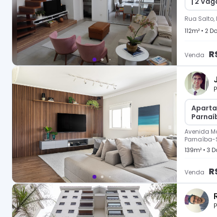
| 2 Vag
Rua Salto,
112
m² •
2
Do
R
Venda
P
Aparta
Parnaí
Avenida M
Parnaíba-
139
m² •
3
Do
R
Venda
P