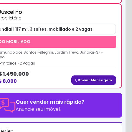
Juscelino
Proprietário
undiaí | 117 m², 3 suítes, mobiliado e 2 vagas
DO MOBILIADO
mundo dos Santos Pellegrini, Jardim Trevo, Jundiaí-SP
-
evo
rmitório
s
•
2
Vaga
s
$
1.450.000
$
8.000
Enviar Mensagem
Quer vender mais rápido?
Anuncie seu imóvel.
Evelyn