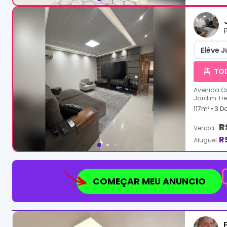
Eléve J
TO
Avenida Os
Jardim Tr
117
m² •
3
Do
R
Venda
R
Aluguel
COMEÇAR MEU ANUNCIO