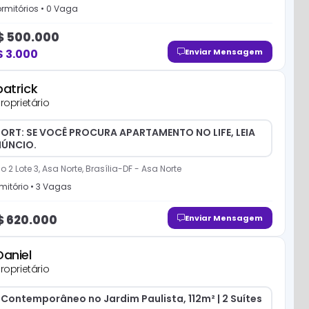
rmitório
s
•
0
Vaga
$
500.000
$
3.000
Enviar Mensagem
patrick
roprietário
ESORT: SE VOCÊ PROCURA APARTAMENTO NO LIFE, LEIA
NÚNCIO.
 2 Lote 3, Asa Norte, Brasília-DF
-
Asa Norte
mitório
•
3
Vaga
s
$
620.000
Enviar Mensagem
Daniel
roprietário
Contemporâneo no Jardim Paulista, 112m² | 2 Suítes