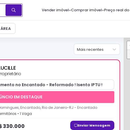
Vender imóvel
Comprar imóvel
Preço real do
ÁREA
Mais recentes
LUCILLE
Proprietário
mento no Encantado - Reformado ! Isento IPTU !
ÚNCIO EM DESTAQUE
Domingues, Encantado, Rio de Janeiro-RJ
-
Encantado
rmitório
s
•
1
Vaga
$
330.000
Enviar Mensagem