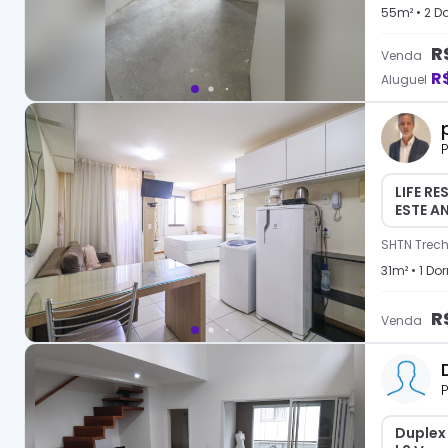
55
m² •
2
Do
R
Venda
R
Aluguel
P
LIFE R
ESTE A
SHTN Trecho
31
m² •
1
Dor
R
Venda
P
Duplex 