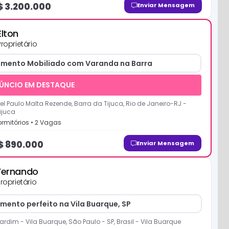
$
3.200.000
Enviar Mensagem
Elton
Proprietário
mento Mobiliado com Varanda na Barra
ÚNCIO EM DESTAQUE
l Paulo Malta Rezende, Barra da Tijuca, Rio de Janeiro-RJ
-
ijuca
rmitório
s
•
2
Vaga
s
$
890.000
Enviar Mensagem
Fernando
roprietário
mento perfeito na Vila Buarque, SP
ardim - Vila Buarque, São Paulo - SP, Brasil
-
Vila Buarque