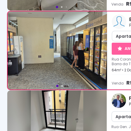
R
Venda
Aparta
AN
Rua Corone
Barra da T
64
m² •
2
Do
R
Venda
P
Aparta
Rua Gen. J