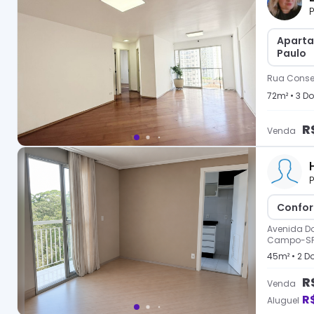
P
Aparta
Paulo
Rua Consel
72
m² •
3
Do
R
Venda
P
Confor
Avenida D
Campo-S
45
m² •
2
Do
R
Venda
R
Aluguel