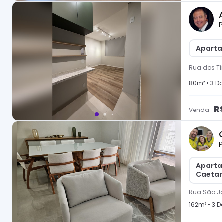
P
Aparta
Rua dos Ti
80
m² •
3
Do
R
Venda
P
Aparta
Caeta
Rua São Jo
162
m² •
3
Do