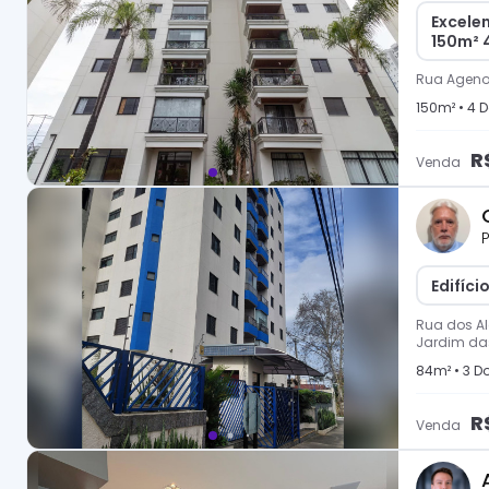
Excele
150m² 4
Rua Agenor
150
m² •
4
D
R
Venda
P
Edifíci
Rua dos Al
Jardim das
84
m² •
3
Do
R
Venda