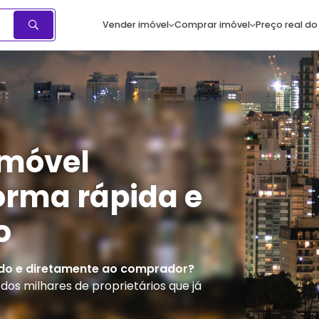
Vender imóvel
Comprar imóvel
Preço real do
imóvel
orma rápida e
o
do e diretamente ao comprador?
os milhares de proprietários que já