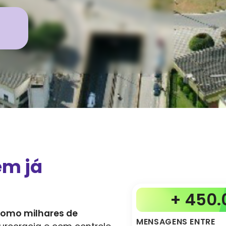
em já
+ 450.
como milhares de
MENSAGENS ENTRE