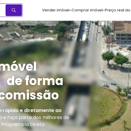
Vender imóvel
Comprar imóvel
Preço real do
imóvel
m
de forma
 comissão
m
rápido e diretamente ao
e faça parte dos milhares de
Proprietário Direto.