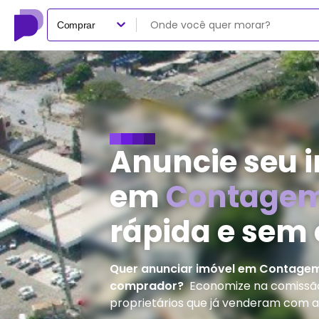
Comprar
Anuncie seu 
em
Contage
rápida e sem
Quer anunciar imóvel em
Contage
comprador?
Economize na comissão 
proprietários que já venderam com a 