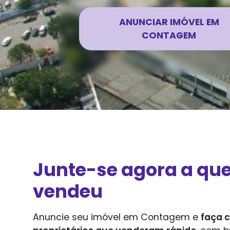
ANUNCIAR IMÓVEL EM
CONTAGEM
Junte-se agora a qu
vendeu
Anuncie seu imóvel em
Contagem
e
faça 