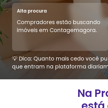
Alta procura
Compradores estão buscando
imóveis em
Contagem
agora.
💡 Dica: Quanto mais cedo você pub
que entram na plataforma diariam
Na Pr
está