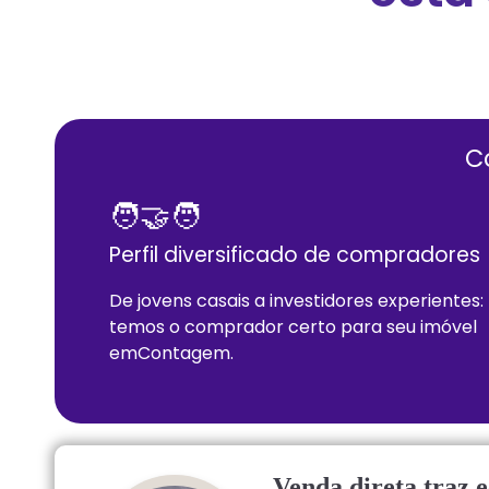
C
🧑‍🤝‍🧑
Perfil diversificado de compradores
De jovens casais a investidores experientes:
temos o comprador certo para seu imóvel
em
Contagem
.
Venda direta traz 