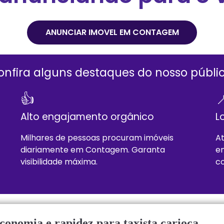
ANUNCIAR IMOVEL EM
CONTAGEM
onfira alguns destaques do nosso públic
👍

Alto engajamento orgânico
L
Milhares de pessoas procuram imóveis
At
diariamente em
Contagem
. Garanta
en
visibilidade máxima.
co
economia e rapidez para taxista carioca