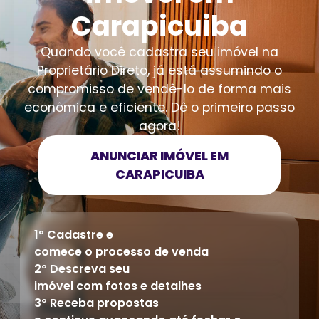
Carapicuiba
Quando você cadastra seu imóvel na
Proprietário Direto, já está assumindo o
compromisso de vendê-lo de forma mais
econômica e eficiente. Dê o primeiro passo
agora!
ANUNCIAR IMÓVEL EM
CARAPICUIBA
1º Cadastre e
comece o processo de venda
2º Descreva seu
imóvel com fotos e detalhes
3º Receba propostas