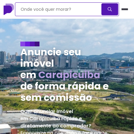
Anuncie seu
imóvel
em
Carapicuiba
de forma rápida e
sem comissão
Quer anunciar imóvel
em
Carapicuiba
rápido e
diretamente ao comprador?
Economize na comissão e faça parte