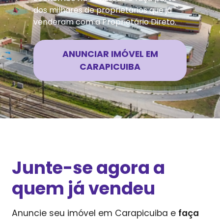
dos milhares de proprietários que já
venderam com a Proprietário Direto.
ANUNCIAR IMÓVEL EM
CARAPICUIBA
Junte-se agora a
quem já vendeu
Anuncie seu imóvel em
Carapicuiba
e
faça