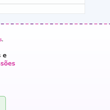
s
.
 e
ssões