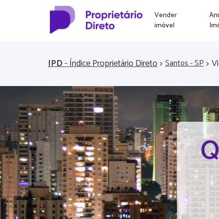
Vender
An
imóvel
Im
IPD
- Índice Proprietário Direto
>
>
Vi
Santos - SP
Q