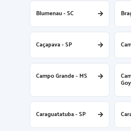
Blumenau - SC
Bra
Caçapava - SP
Cam
Campo Grande - MS
Cam
Goy
Caraguatatuba - SP
Cara