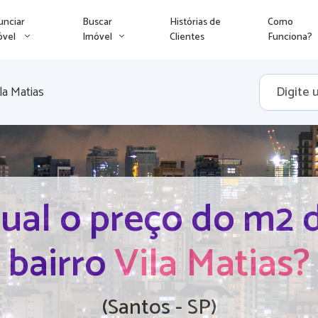
unciar
Buscar
Histórias de
Como
óvel
Imóvel
Clientes
Funciona?
la Matias
ual o preço do m2 
bairro
Vila Matias?
(Santos - SP)