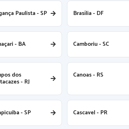
gança Paulista - SP
Brasília - DF
açari - BA
Camboriu - SC
pos dos
Canoas - RS
tacazes - RJ
picuiba - SP
Cascavel - PR