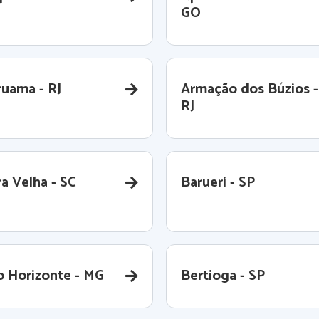
GO
ruama - RJ
Armação dos Búzios -
RJ
a Velha - SC
Barueri - SP
o Horizonte - MG
Bertioga - SP