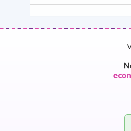
V
N
econ