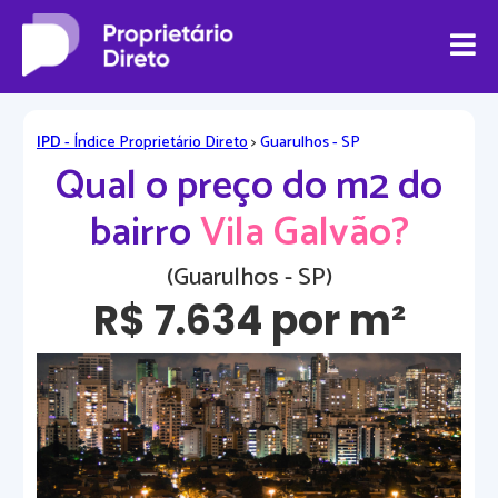
IPD
- Índice Proprietário Direto
>
Guarulhos - SP
Qual o preço do m2 do
bairro
Vila Galvão?
(Guarulhos - SP)
R$ 7.634 por m²