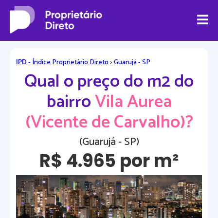
IPD
- Índice Proprietário Direto
>
Guarujá - SP
Qual o preço do m2 do
bairro
Vila Aurea
(Vicente de Carvalho)?
(Guarujá - SP)
R$ 4.965 por m²