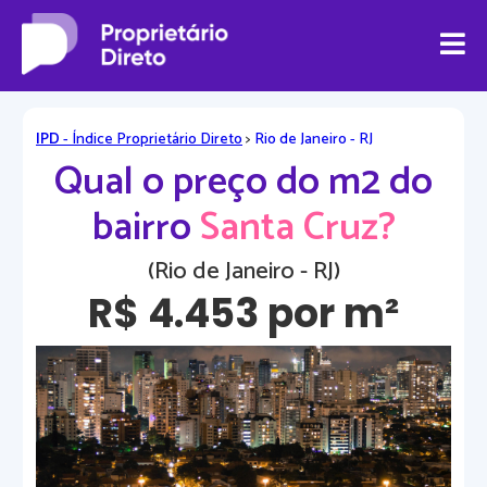
IPD
- Índice Proprietário Direto
>
Rio de Janeiro - RJ
Qual o preço do m2 do
bairro
Santa Cruz?
(Rio de Janeiro - RJ)
R$ 4.453 por m²