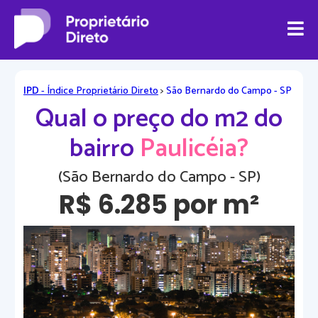
IPD
- Índice Proprietário Direto
>
São Bernardo do Campo - SP
Qual o preço do m2 do
bairro
Paulicéia?
(São Bernardo do Campo - SP)
R$ 6.285 por m²