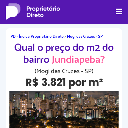
IPD
- Índice Proprietário Direto
>
Mogi das Cruzes - SP
Qual o preço do m2 do
bairro
Jundiapeba?
(Mogi das Cruzes - SP)
R$ 3.821 por m²