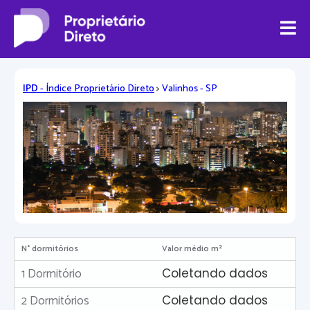
IPD
- Índice Proprietário Direto
>
Valinhos - SP
N° dormitórios
Valor médio m²
1 Dormitório
Coletando dados
2 Dormitórios
Coletando dados