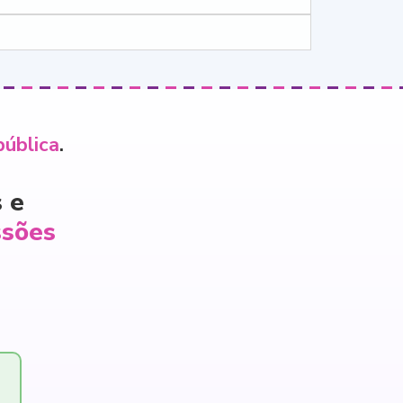
ública
.
 e
ssões