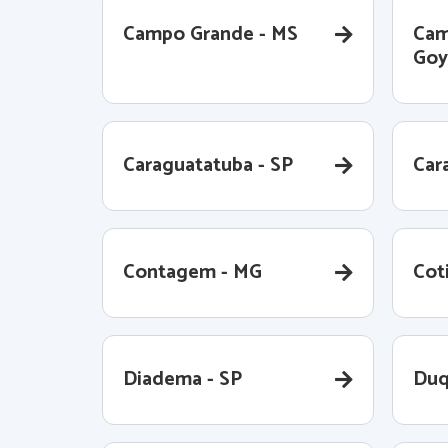
Campo Grande - MS
Cam
Goy
Caraguatatuba - SP
Cara
Contagem - MG
Coti
Diadema - SP
Duq