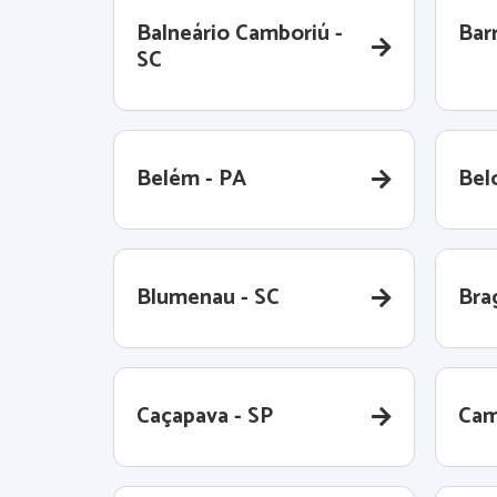
Balneário Camboriú -
Barr
SC
Belém - PA
Bel
Blumenau - SC
Bra
Caçapava - SP
Cam