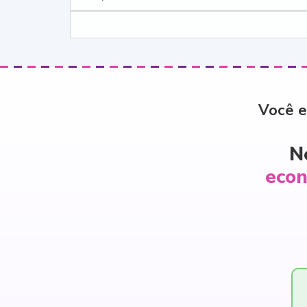
Você e
N
econ