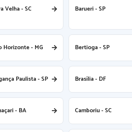
a Velha - SC
Barueri - SP
o Horizonte - MG
Bertioga - SP
gança Paulista - SP
Brasília - DF
açari - BA
Camboriu - SC