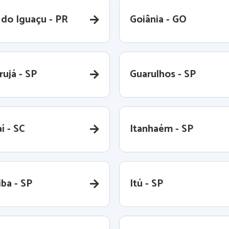
 do Iguaçu - PR
Goiânia - GO
rujá - SP
Guarulhos - SP
aí - SC
Itanhaém - SP
iba - SP
Itú - SP