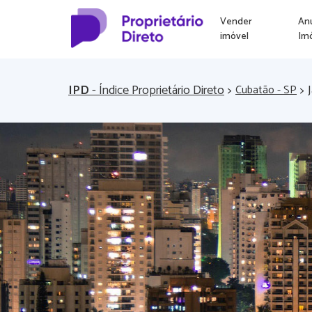
Vender
An
imóvel
Im
IPD
- Índice Proprietário Direto
>
>
Cubatão - SP