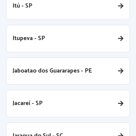
Itú - SP
Itupeva - SP
Jaboatao dos Guararapes - PE
Jacareí - SP
Jaragua do Sul - SC