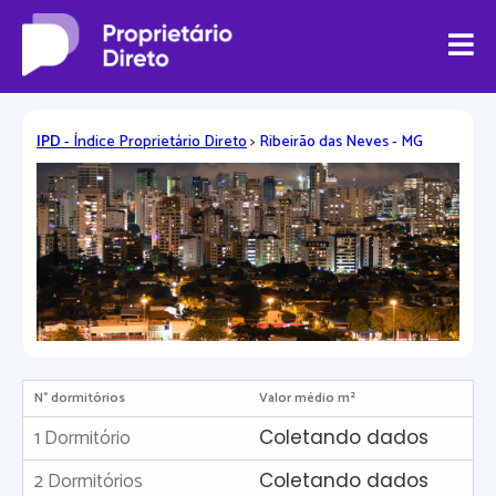
IPD
- Índice Proprietário Direto
>
Ribeirão das Neves - MG
N° dormitórios
Valor médio m²
1 Dormitório
Coletando dados
2 Dormitórios
Coletando dados