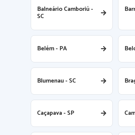
Balneário Camboriú -
Barr
SC
Belém - PA
Bel
Blumenau - SC
Bra
Caçapava - SP
Cam