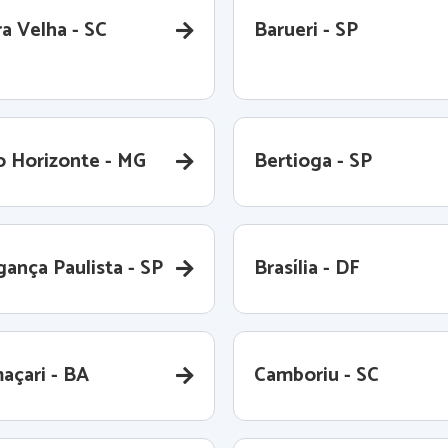
a Velha - SC
Barueri - SP
o Horizonte - MG
Bertioga - SP
gança Paulista - SP
Brasília - DF
açari - BA
Camboriu - SC