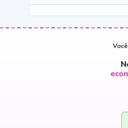
Você
N
econ