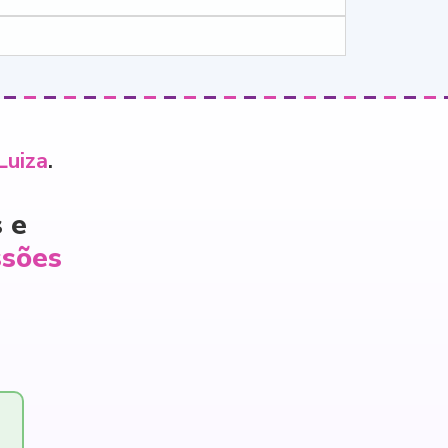
Luiza
.
 e
ssões