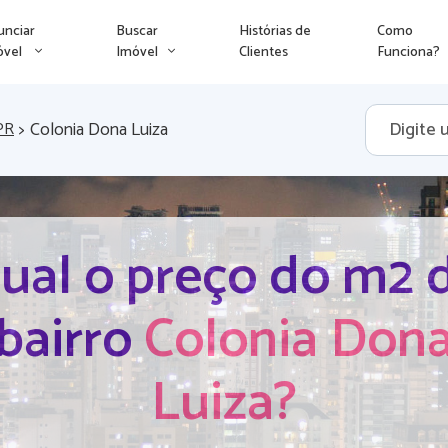
unciar
Buscar
Histórias de
Como
óvel
Imóvel
Clientes
Funciona?
>
Colonia Dona Luiza
PR
ual o preço do m2 
bairro
Colonia Don
Luiza?