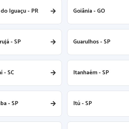
 do Iguaçu - PR
Goiânia - GO
rujá - SP
Guarulhos - SP
aí - SC
Itanhaém - SP
iba - SP
Itú - SP