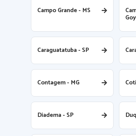
Campo Grande - MS
Cam
Goy
Caraguatatuba - SP
Cara
Contagem - MG
Coti
Diadema - SP
Duq