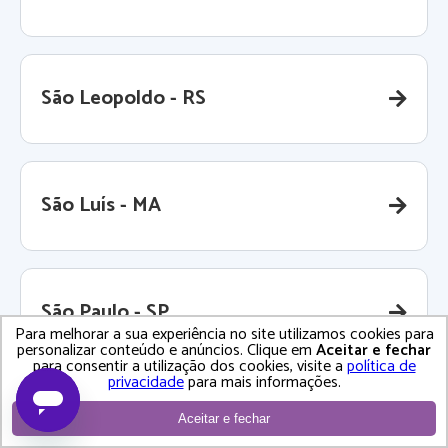
São Leopoldo - RS
São Luís - MA
São Paulo - SP
Para melhorar a sua experiência no site utilizamos cookies para
personalizar conteúdo e anúncios. Clique em
Aceitar e fechar
para consentir a utilização dos cookies, visite a
política de
privacidade
para mais informações.
São Pedro da Aldeia - RJ
Aceitar e fechar