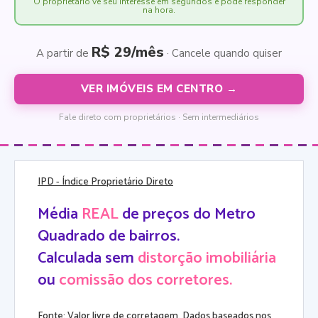
O proprietário vê seu interesse em segundos e pode responder
na hora.
R$ 29/mês
A partir de
· Cancele quando quiser
VER IMÓVEIS EM CENTRO →
Fale direto com proprietários · Sem intermediários
IPD
- Índice Proprietário Direto
Média
REAL
de preços do Metro
Quadrado de bairros.
Calculada sem
distorção imobiliária
ou
comissão dos corretores.
Fonte: Valor livre de corretagem. Dados baseados nos