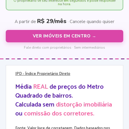
O proprietário vê seu interesse em segundos e pode responder
na hora.
R$ 29/mês
A partir de
· Cancele quando quiser
VER IMÓVEIS EM CENTRO →
Fale direto com proprietários · Sem intermediários
IPD
- Índice Proprietário Direto
Média
REAL
de preços do Metro
Quadrado de bairros.
Calculada sem
distorção imobiliária
ou
comissão dos corretores.
Fonte: Valor livre de corretagem. Dados baseados nos