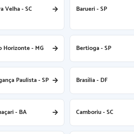
a Velha - SC
Barueri - SP
o Horizonte - MG
Bertioga - SP
gança Paulista - SP
Brasília - DF
açari - BA
Camboriu - SC