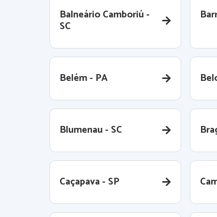
Balneário Camboriú -
Barr
SC
Belém - PA
Bel
Blumenau - SC
Bra
Caçapava - SP
Cam