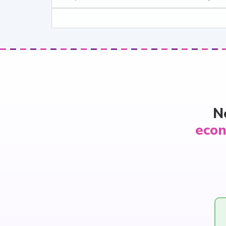
N
econ