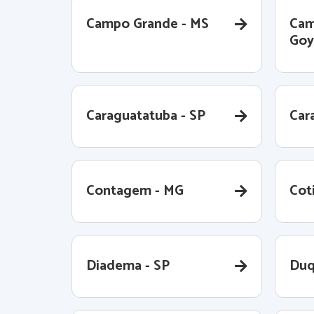
Campo Grande - MS
Cam
Goy
Caraguatatuba - SP
Cara
Contagem - MG
Coti
Diadema - SP
Duq