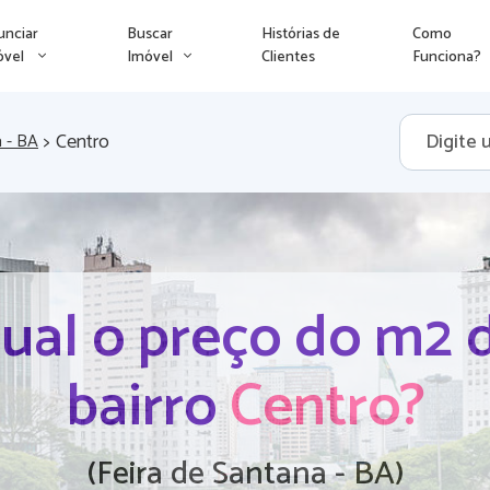
unciar
Buscar
Histórias de
Como
óvel
Imóvel
Clientes
Funciona?
>
Centro
a - BA
ual o preço do m2 
bairro
Centro?
(Feira de Santana - BA)