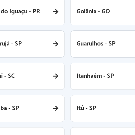
 do Iguaçu - PR
Goiânia - GO
rujá - SP
Guarulhos - SP
aí - SC
Itanhaém - SP
iba - SP
Itú - SP