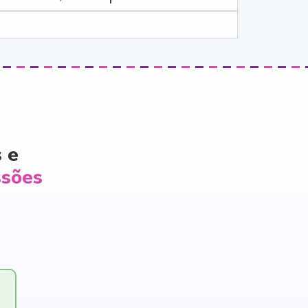
 e
ssões