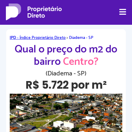
IPD
- Índice Proprietário Direto
>
Diadema - SP
Qual o preço do m2 do
bairro
Centro?
(Diadema - SP)
R$ 5.722 por m²