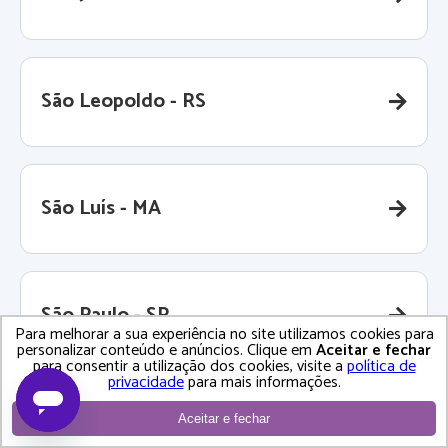
São Leopoldo - RS
São Luís - MA
São Paulo - SP
Para melhorar a sua experiência no site utilizamos cookies para
personalizar conteúdo e anúncios. Clique em
Aceitar e fechar
para consentir a utilização dos cookies, visite a
política de
privacidade
para mais informações.
São Pedro da Aldeia - RJ
Aceitar e fechar