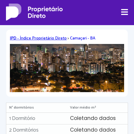
IPD
- Índice Proprietário Direto
>
Camaçari - BA
N° dormitórios
Valor médio m²
1 Dormitório
Coletando dados
2 Dormitórios
Coletando dados