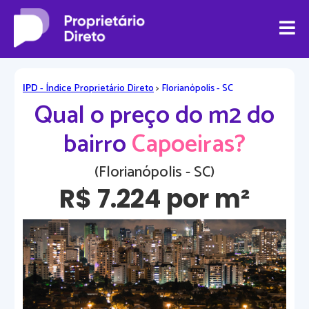
IPD
- Índice Proprietário Direto
>
Florianópolis - SC
Qual o preço do m2 do
bairro
Capoeiras?
(Florianópolis - SC)
R$ 7.224 por m²