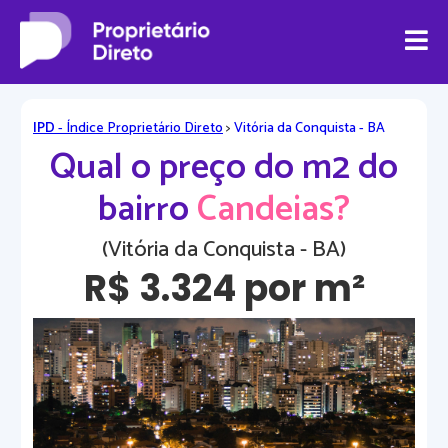
IPD
- Índice Proprietário Direto
>
Vitória da Conquista - BA
Qual o preço do m2 do
bairro
Candeias?
(Vitória da Conquista - BA)
R$ 3.324 por m²