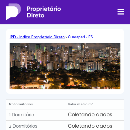
IPD
- Índice Proprietário Direto
>
Guarapari - ES
N° dormitórios
Valor médio m²
1 Dormitório
Coletando dados
2 Dormitórios
Coletando dados