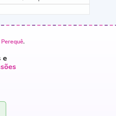
o Perequê
.
 e
ssões