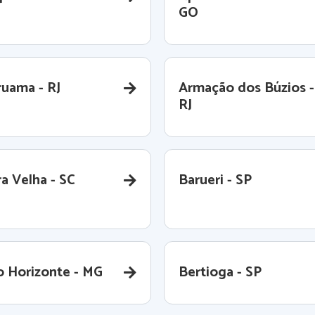
GO
ruama - RJ
Armação dos Búzios -
RJ
a Velha - SC
Barueri - SP
o Horizonte - MG
Bertioga - SP