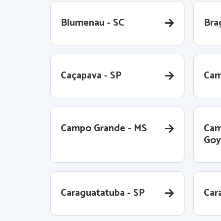
Blumenau - SC
Bra
Caçapava - SP
Cam
Campo Grande - MS
Cam
Goy
Caraguatatuba - SP
Cara