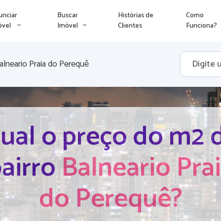
unciar
Buscar
Histórias de
Como
óvel
Imóvel
Clientes
Funciona?
alneario Praia do Perequê
ual o preço do m2 
airro
Balneario Pra
do Perequê?