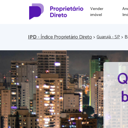
Vender
An
imóvel
Im
IPD
- Índice Proprietário Direto
>
>
B
Guarujá - SP
Q
b