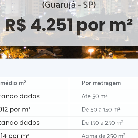
(Guarujá - SP)
R$ 4.251 por m²
 médio m²
Por metragem
Até 50 m²
tando dados
De 50 a 150 m²
012 por m²
De 150 a 250 m²
tando dados
Acima de 250 m²
114 por m²