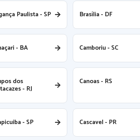
gança Paulista - SP
Brasília - DF
açari - BA
Camboriu - SC
pos dos
Canoas - RS
tacazes - RJ
picuiba - SP
Cascavel - PR