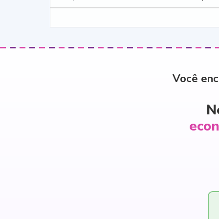
Você enc
N
econ