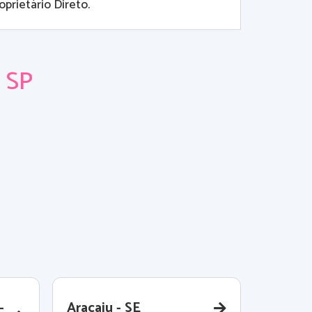
prietário Direto.
- SP
-
Aracaju - SE