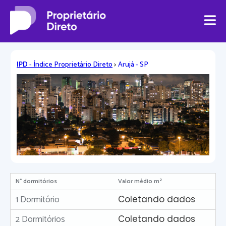
IPD
- Índice Proprietário Direto
>
Arujá - SP
N° dormitórios
Valor médio m²
1 Dormitório
Coletando dados
2 Dormitórios
Coletando dados