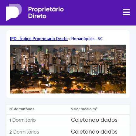
IPD
- Índice Proprietário Direto
>
Florianópolis - SC
N° dormitórios
Valor médio m²
1 Dormitório
Coletando dados
2 Dormitórios
Coletando dados