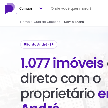
Comprar
Home
›
Guia de Cidades
›
Santo André
Santo André
·
SP
1.077
imóveis
direto com o
proprietário