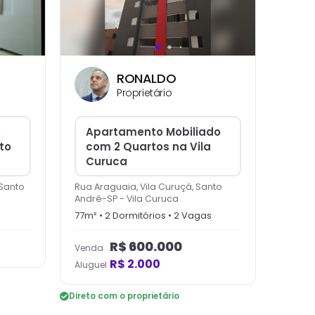
RONALDO
Proprietário
o
Apartamento Mobiliado
to
com 2 Quartos na Vila
Curuca
 Santo
Rua Araguaia, Vila Curuçá, Santo
André-SP
-
Vila Curuca
77
m² •
2
Dormitório
s
•
2
Vaga
s
R$
600.000
Venda
R$
2.000
Aluguel
Direto com o proprietário