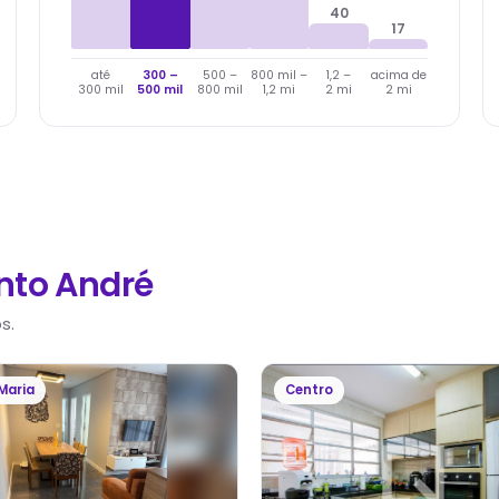
40
17
até
300 –
500 –
800 mil –
1,2 –
acima de
300 mil
500 mil
800 mil
1,2 mi
2 mi
2 mi
nto André
s.
Maria
Centro