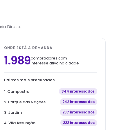
io Direto.
ONDE ESTÁ A DEMANDA
1.989
compradores com
interesse ativo na cidade
Bairros mais procurados
1
.
Campestre
344
interessados
2
.
Parque das Nações
242
interessados
3
.
Jardim
237
interessados
4
.
Vila Assunção
222
interessados