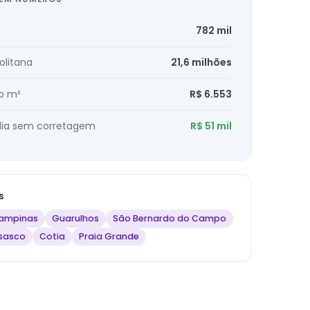
782 mil
olitana
21,6 milhões
o m²
R$ 6.553
ia sem corretagem
R$ 51 mil
s
ampinas
Guarulhos
São Bernardo do Campo
sasco
Cotia
Praia Grande