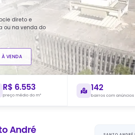
cie direto e
a ou na venda do
S À VENDA
R$ 6.553
142
preço médio do m²
bairros com anúncios
to André
SANTO ANDRÉ