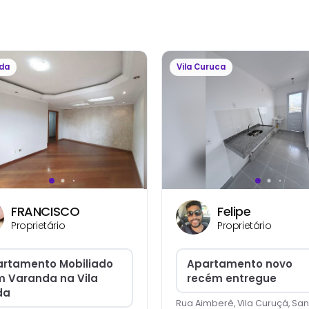
lda
Vila Curuca
FRANCISCO
Felipe
Proprietário
Proprietário
rtamento Mobiliado
Apartamento novo
 Varanda na Vila
recém entregue
da
Rua Aimberê, Vila Curuçá, San