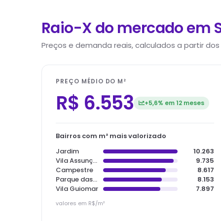
Raio-X do mercado em
Preços e demanda reais, calculados a partir dos
PREÇO MÉDIO DO M²
R$
6.553
+5,6%
em 12 meses
Bairros com m² mais valorizado
Jardim
10.263
Vila Assunção
9.735
Campestre
8.617
Parque das Nações
8.153
Vila Guiomar
7.897
valores em R$/m²