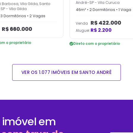
André-SP
-
Vila Curuca
i Barbosa, Vila Gilda, Santo
-SP
-
Vila Gilda
46
m² •
2
Dormitório
s
•
1
Vaga
•
3
Dormitório
s
•
2
Vaga
s
R$
422.000
Venda
R$
660.000
R$
2.200
Aluguel
om o proprietário
Direto com o proprietário
VER OS
1.077
IMÓVEIS EM
SANTO ANDRÉ
 imóvel em