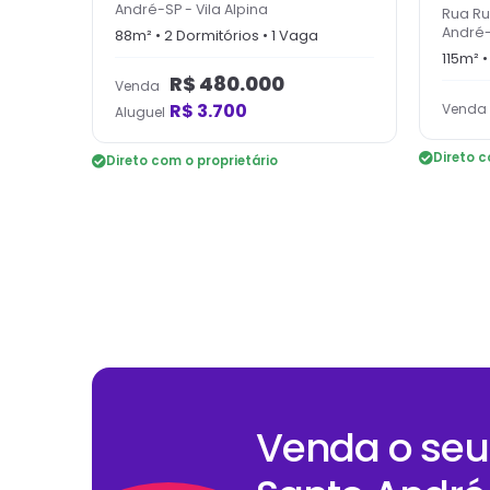
André-SP
-
Vila Alpina
Rua Ru
André
88
m² •
2
Dormitório
s
•
1
Vaga
115
m² 
R$
480.000
Venda
R$
3.700
Venda
Aluguel
Direto c
Direto com o proprietário
Venda o seu