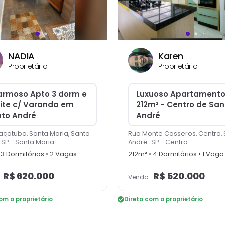
NADIA
Karen
Proprietário
Proprietário
rmoso Apto 3 dorm e
Luxuoso Apartament
uite c/ Varanda em
212m² - Centro de San
to André
André
açatuba, Santa Maria, Santo
Rua Monte Casseros, Centro,
-SP
-
Santa Maria
André-SP
-
Centro
•
3
Dormitório
s
•
2
Vaga
s
212
m² •
4
Dormitório
s
•
1
Vaga
R$
620.000
R$
520.000
Venda
om o proprietário
Direto com o proprietário