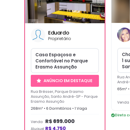
Eduardo
Proprietário
Cha
Casa Espaçosa e
1 s
Confortável no Parque
San
Erasmo Assunção
Rua Ar
ANÚNCIO EM DESTAQUE
André
65
m² 
Rua Brésser, Parque Erasmo
Assunção, Santo André-SP
-
Parque
Erasmo Assunção
Venda
268
m² •
6
Dormitório
s
•
1
Vaga
Direto c
R$
699.000
Venda
R$
4.750
Aluguel