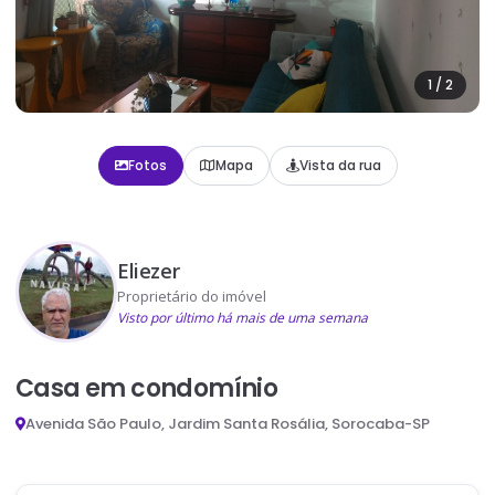
1
/
2
Fotos
Mapa
Vista da rua
Eliezer
Proprietário do imóvel
Visto por último há mais de uma semana
Casa em condomínio
Avenida São Paulo, Jardim Santa Rosália, Sorocaba-SP