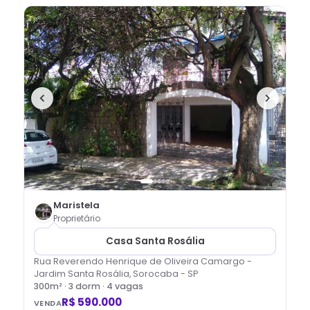
Maristela
Proprietário
Casa Santa Rosália
Rua Reverendo Henrique de Oliveira Camargo -
Jardim Santa Rosália, Sorocaba - SP
300
m² ·
3
dorm
· 4 vagas
R$ 590.000
VENDA