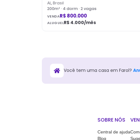
AL, Brasil
200
m² ·
4
dorm
· 2 vagas
R$ 800.000
VENDA
R$ 4.000
/mês
ALUGUEL
Você tem
uma
casa
em
Farol
?
An
SOBRE NÓS
VEN
Central de ajuda
Como
Blog
Suge