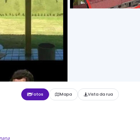
Fotos
Mapa
Vista da rua
emana