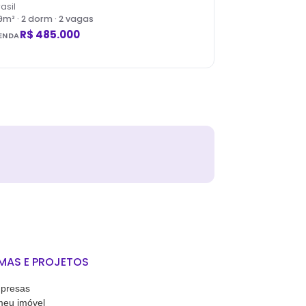
asil
9
m² ·
2
dorm
· 2 vagas
R$ 485.000
ENDA
MAS E PROJETOS
presas
meu imóvel