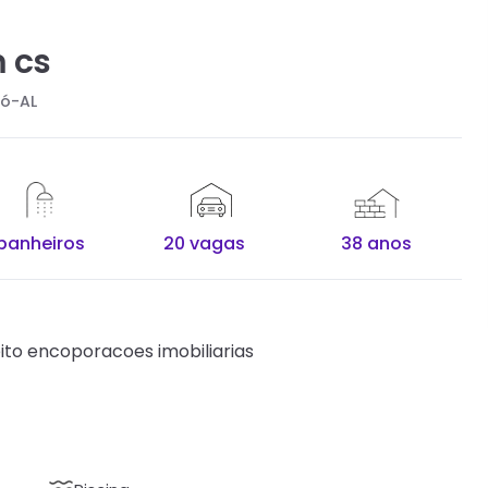
 cs
ió-AL
banheiros
20 vagas
38 anos
ito encoporacoes imobiliarias