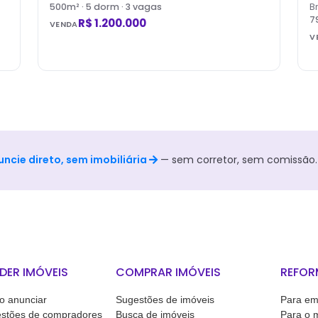
500
m² ·
5
dorm
· 3 vagas
Br
7
R$ 1.200.000
VENDA
V
uncie direto, sem imobiliária
— sem corretor, sem comissão.
DER IMÓVEIS
COMPRAR IMÓVEIS
REFOR
 anunciar
Sugestões de imóveis
Para em
stões de compradores
Busca de imóveis
Para o 