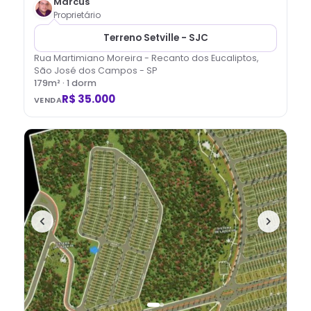
Marcus
Proprietário
Terreno Setville - SJC
Rua Martimiano Moreira - Recanto dos Eucaliptos,
São José dos Campos - SP
179
m² ·
1
dorm
R$ 35.000
VENDA