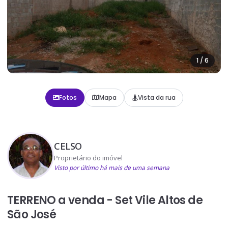
1
/
6
Fotos
Mapa
Vista da rua
CELSO
Proprietário do imóvel
Visto por último há mais de uma semana
TERRENO a venda - Set Vile Altos de
São José