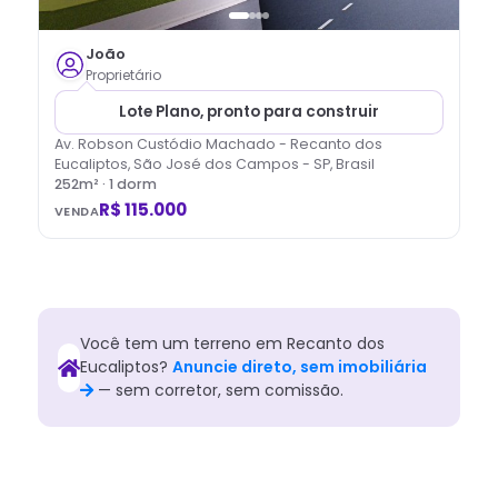
João
Proprietário
Lote Plano, pronto para construir
Av. Robson Custódio Machado - Recanto dos
Eucaliptos, São José dos Campos - SP, Brasil
252
m² ·
1
dorm
R$ 115.000
VENDA
Você tem
um
terreno
em
Recanto dos
Eucaliptos
?
Anuncie direto, sem imobiliária
— sem corretor, sem comissão.