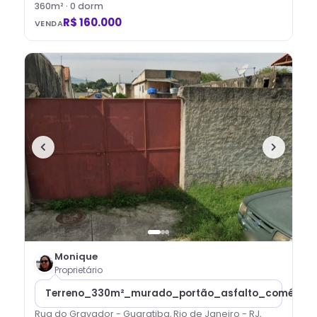
360
m² ·
0
dorm
R$ 160.000
VENDA
Monique
Proprietário
Terreno_330m²_murado_portão_asfalto_comércio
Rua do Gravador - Guaratiba, Rio de Janeiro - RJ,