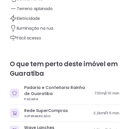
Terreno aplanado
Eletricidade
Iluminação na rua
Fácil acesso
O que tem perto
deste imóvel
em
Guaratiba
Padaria e Confeitaria Rainha
710m
10
min
de Guaratiba
PADARIA
Rede SuperCompras
2.2km
5
min
SUPERMERCADO
Wave Lanches