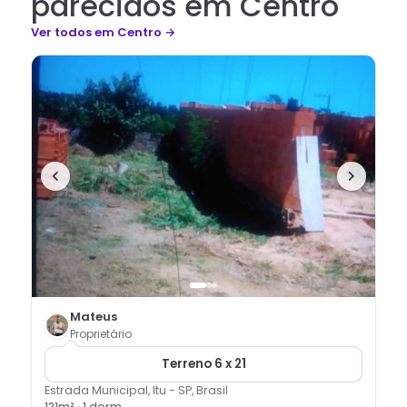
parecidos em Centro
Ver todos
em Centro
→
Mateus
Proprietário
Terreno 6 x 21
Estrada Municipal, Itu - SP, Brasil
121
m² ·
1
dorm