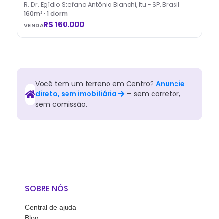
R. Dr. Egídio Stefano Antônio Bianchi, Itu - SP, Brasil
160
m² ·
1
dorm
R$ 160.000
VENDA
Você tem
um
terreno
em
Centro
?
Anuncie
direto, sem imobiliária
— sem corretor,
sem comissão.
SOBRE NÓS
Central de ajuda
Blog