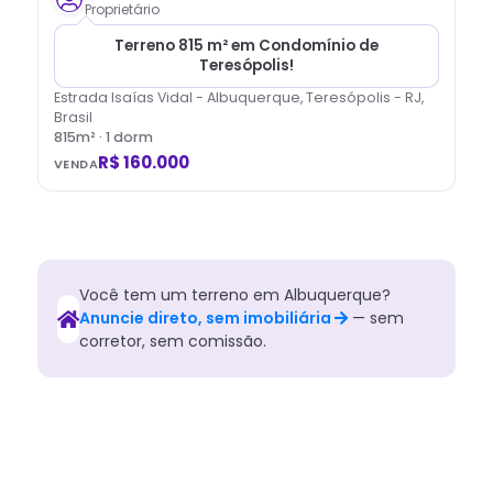
Proprietário
Terreno 815 m² em Condomínio de
Teresópolis!
Estrada Isaías Vidal - Albuquerque, Teresópolis - RJ,
Brasil
815
m² ·
1
dorm
R$ 160.000
VENDA
Você tem
um
terreno
em
Albuquerque
?
Anuncie direto, sem imobiliária
— sem
corretor, sem comissão.