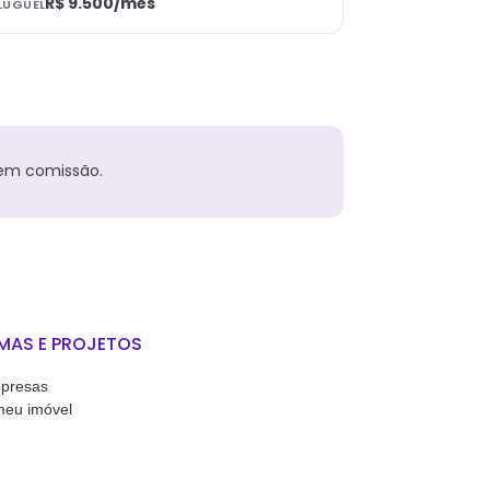
R$ 9.500
/mês
LUGUEL
sem comissão.
MAS E PROJETOS
presas
meu imóvel