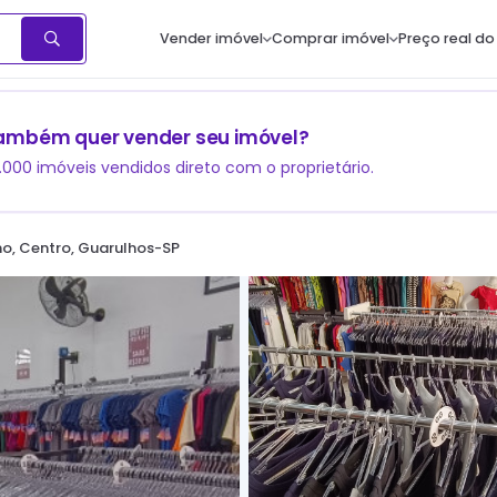
Vender imóvel
Comprar imóvel
Preço real do
ambém quer vender seu imóvel?
1.000 imóveis vendidos direto com o proprietário.
no, Centro, Guarulhos-SP