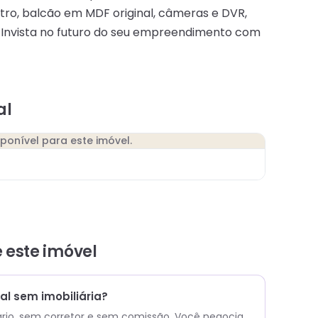
ntro, balcão em MDF original, câmeras e DVR,
. Invista no futuro do seu empreendimento com
al
sponível para este imóvel.
e este
imóvel
l sem imobiliária?
ário, sem corretor e sem comissão.
Você negocia