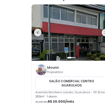
Mounir
Proprietário
SALÃO COMERCIAL CENTRO
GUARULHOS
Avenida Monteiro Lobato, Guarulhos - SP, Brasi
353
m² ·
1
dorm
R$ 20.000
/mês
ALUGUEL