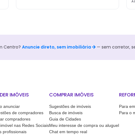
A
m
Centro
?
Anuncie direto, sem imobiliária
— sem corretor, 
DER IMÓVEIS
COMPRAR IMÓVEIS
REFOR
 anunciar
Sugestões de imóveis
Para em
stões de compradores
Busca de imóveis
Para o 
ar compradores
Guia de Cidades
imóvel nas Redes Sociais
Meu interesse de compra ou aluguel
s profissionais
Chat em tempo real