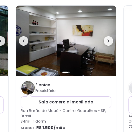
Elenice
Proprietário
Sala comercial mobiliada
Rua Barão de Mauá - Centro, Guarulhos - SP,
l
Brasil
A
34
m² ·
1
dorm
G
7
R$ 1.500
/mês
ALUGUEL