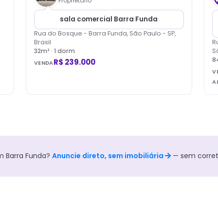
Proprietário
sala comercial Barra Funda
Rua do Bosque - Barra Funda, São Paulo - SP,
Brasil
R
32
m² ·
1
dorm
S
8
R$ 239.000
VENDA
V
A
m
Barra Funda
?
Anuncie direto, sem imobiliária
— sem corret