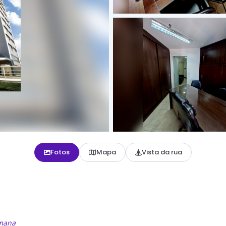
Fotos
Mapa
Vista da rua
emana