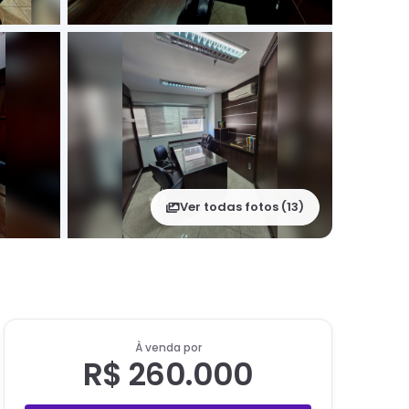
Ver todas fotos (
13
)
À venda por
R$ 260.000