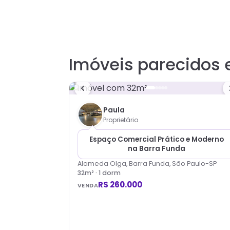
Imóveis parecidos 
Paula
Proprietário
Espaço Comercial Prático e Moderno
na Barra Funda
Alameda Olga, Barra Funda, São Paulo-SP
32
m² ·
1
dorm
R$ 260.000
VENDA