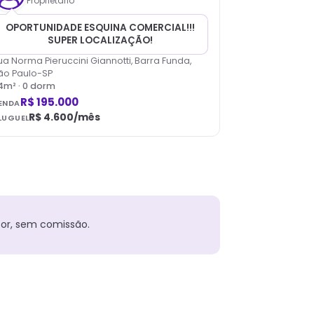
Proprietário
OPORTUNIDADE ESQUINA COMERCIAL!!!
SUPER LOCALIZAÇÃO!
ua Norma Pieruccini Giannotti, Barra Funda,
ão Paulo-SP
4
m² ·
0
dorm
R$ 195.000
ENDA
R$ 4.600
/mês
LUGUEL
or, sem comissão.