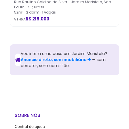
Rua Raulino Galdino da Silva - Jardim Maristela, São
Paulo - SP, Brasil
52
m² ·
2
dorm
· 1 vagas
R$ 215.000
VENDA
Você tem
uma
casa
em
Jardim Maristela
?
Anuncie direto, sem imobiliária
— sem
corretor, sem comissão.
SOBRE NÓS
Central de ajuda