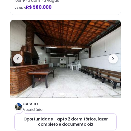
100
m² ·
3
dorm
· 2 vagas
R$ 580.000
VENDA
CASSIO
Proprietário
Oportunidade - apto 2 dormitórios, lazer
completo e documento ok!