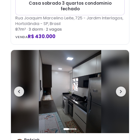
Casa sobrado 3 quartos condominio
fechado
Rua Joaquim Marcelino Leite, 725 - Jardim Interlagos,
Hortolândia - SP, Brasil
87
m² ·
3
dorm
· 2 vagas
R$ 430.000
VENDA
Patrick