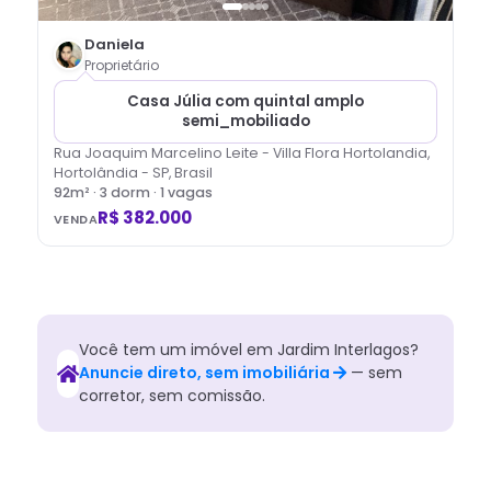
Daniela
Proprietário
Casa Júlia com quintal amplo
semi_mobiliado
Rua Joaquim Marcelino Leite - Villa Flora Hortolandia,
Hortolândia - SP, Brasil
92
m² ·
3
dorm
· 1 vagas
R$ 382.000
VENDA
Você tem
um
imóvel
em
Jardim Interlagos
?
Anuncie direto, sem imobiliária
— sem
corretor, sem comissão.