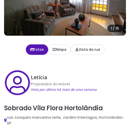
1
/
15
Fotos
Mapa
Vista da rua
Letícia
Proprietário do imóvel
Visto por último há mais de uma semana
Sobrado Vila Flora Hortolândia
rua Joaquim marcelino leite, Jardim Interlagos, Hortolândia-
SP