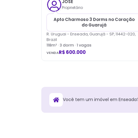
JOSE
Proprietário
Apto Charmoso 3 Dorms no Coração
do Guarujá
R. Uruguai - Enseada, Guarujá - SP, 11442-020,
Brazil
118
m² ·
3
dorm
· 1 vagas
R$ 600.000
VENDA
Você tem
um
imóvel
em
Enseada