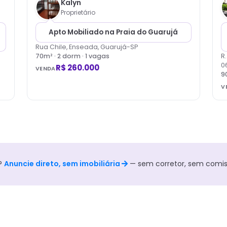
Kalyn
Proprietário
Apto Mobiliado na Praia do Guarujá
Rua Chile, Enseada, Guarujá-SP
70
m² ·
2
dorm
· 1 vagas
R
0
R$ 260.000
VENDA
9
V
?
Anuncie direto, sem imobiliária
— sem corretor, sem comis