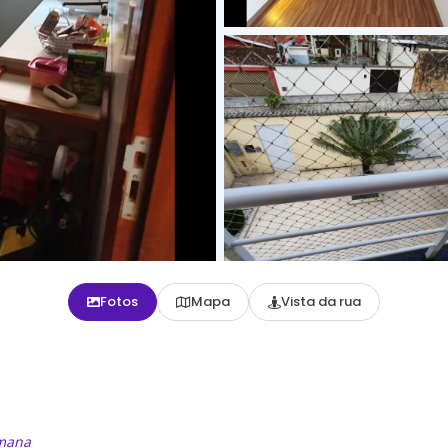
Fotos
Mapa
Vista da rua
emana