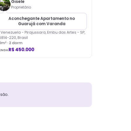
Gisele
Proprietário
Aconchegante Apartamento no
Guarujá com Varanda
. Venezuela - Pirajussara, Embu das Artes - SP,
6814-220, Brasil
0
m² ·
2
dorm
R$ 450.000
ENDA
são.