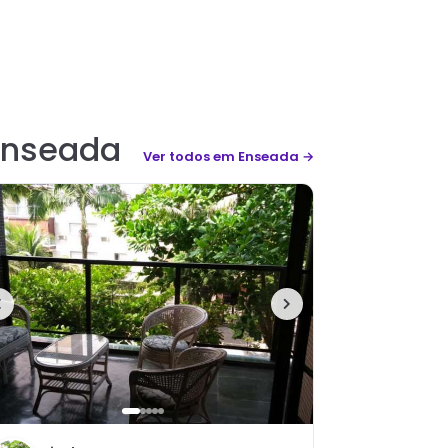
Enseada
Ver todos
em Enseada
→